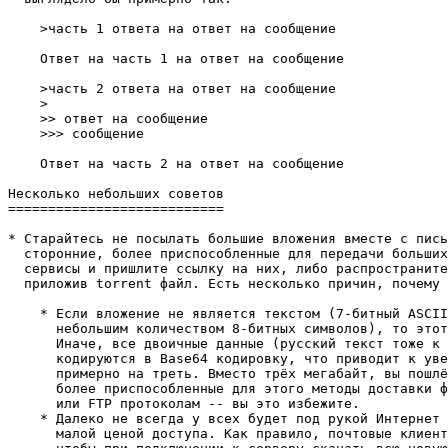
    >часть 1 ответа на ответ на сообщение

    Ответ на часть 1 на ответ на сообщение

    >часть 2 ответа на ответ на сообщение

    >

    >> ответ на сообщение

    >>> сообщение

    Ответ на часть 2 на ответ на сообщение

Несколько небольших советов

===========================

* Старайтесь не посылать большие вложения вместе с пись
  сторонние, более приспособленные для передачи больших
  сервисы и пришлите ссылку на них, либо распространите
  приложив torrent файл. Есть несколько причин, почему 
    * Если вложение не является текстом (7-битный ASCII
      небольшим количеством 8-битных символов), то этот
      Иначе, все двоичные данные (русский текст тоже к 
      кодируются в Base64 кодировку, что приводит к уве
      примерно на треть. Вместо трёх мегабайт, вы пошлё
      более приспособленные для этого методы доставки ф
      или FTP протоколам -- вы это избежите.

    * Далеко не всегда у всех будет под рукой Интернет 
      малой ценой доступа. Как правило, почтовые клиент