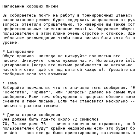
Написание хороших писем

Вы собираетесь пойти на работу в тренировочных штанах? 
распечатанное резюме будет содержать исправления от рук
вопросы ответили отрицательно, то наверное вы также хот
профессиональные качественные email-ы. Окружение общест
пользователей в этом плане очень строгое и стойкое. Зде
небольшие рекомендации чтобы ваши письма были хотя бы н
уровне.

* Цитирование

Общее правило: никогда не цитируйте полностью все

письмо. Цитируйте только нужные части. Используйте inli
цитирования (когда все письмо разбивается на несколько 
частей и ответ даётся под цитатой каждого). Урезайте ци
сообщение если это возможно.

* Тема

Выбирайте нормальные что-то значащие темы сообщения. "E
"Помогите", "Привет", или "Вопросы" далеко не самые луч
сообщения. Если тема обсуждения в процессе общения изме
смените и тему письме. Если тем становится несколько --
письма с разными темами.

* Длина строки сообщения

Она должна быть где-то около 72 символов.

70, 74 или даже 76 -- ничего конечно же страшного, но б
пользователей будут крайне недовольны если это будет бо
не Web -- оно всегда было ориентировано, затачивалось п