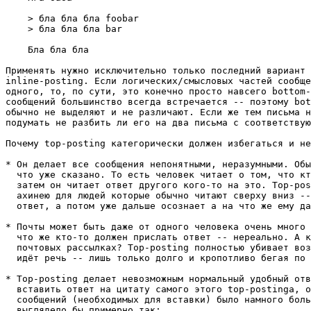
    > бла бла бла foobar

    > бла бла бла bar

    Бла бла бла

Применять нужно исключительно только последний вариант 
inline-posting. Если логических/смысловых частей сообще
одного, то, по сути, это конечно просто навсего bottom-
сообщений большинство всегда встречается -- поэтому bot
обычно не выделяют и не различают. Если же тем письма н
подумать не разбить ли его на два письма с соответствую
Почему top-posting категорически должен избегаться и не
* Он делает все сообщения непонятными, неразумными. Обы
  что уже сказано. То есть человек читает о том, что кт
  затем он читает ответ другого кого-то на это. Top-pos
  ахинею для людей которые обычно читают сверху вниз --
  ответ, а потом уже дальше осознает а на что же ему да
* Почты может быть даже от одного человека очень много 
  что же кто-то должен прислать ответ -- нереально. А к
  почтовых рассылках? Top-posting полностью убивает воз
  идёт речь -- лишь только долго и кропотливо бегая по 
* Top-posting делает невозможным нормальный удобный отв
  вставить ответ на цитату самого этого top-postingа, о
  сообщений (необходимых для вставки) было намного боль
  выглядело бы примерно так:
