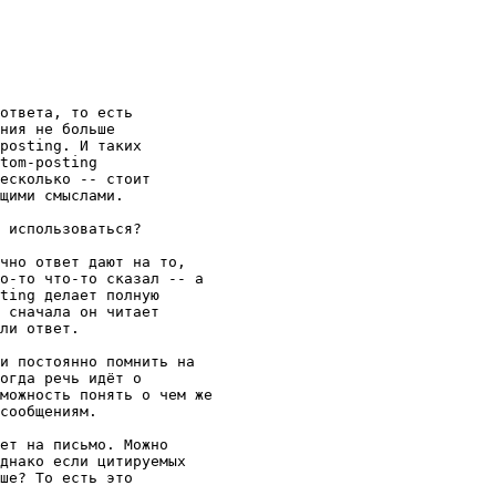
ответа, то есть

ния не больше

posting. И таких

tom-posting

есколько -- стоит

щими смыслами.

 использоваться?

чно ответ дают на то,

о-то что-то сказал -- а

ting делает полную

 сначала он читает

ли ответ.

и постоянно помнить на

огда речь идёт о

можность понять о чем же

сообщениям.

ет на письмо. Можно

днако если цитируемых

ше? То есть это
