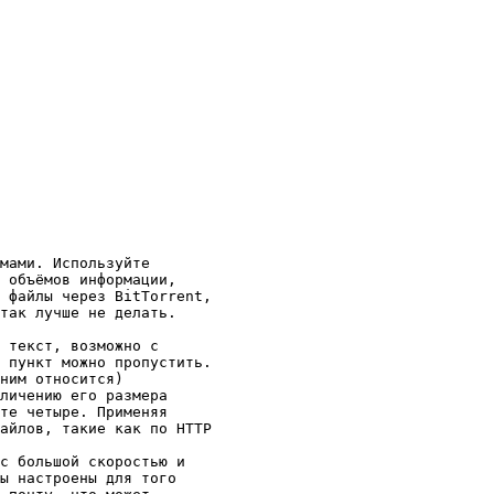
мами. Используйте

 объёмов информации,

 файлы через BitTorrent,

так лучше не делать.

 текст, возможно с

 пункт можно пропустить.

ним относится)

личению его размера

те четыре. Применяя

айлов, такие как по HTTP

с большой скоростью и

ы настроены для того
