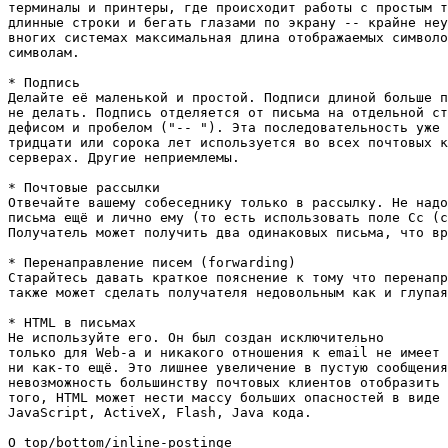
терминалы и принтеры, где происходит работы с простым т
длинные строки и бегать глазами по экрану -- крайне неу
вногих системах максимальная длина отображаемых символо
символам.

* Подпись

Делайте её маленькой и простой. Подписи длиной больше п
не делать. Подпись отделяется от письма на отдельной ст
дефисом и пробелом ("-- "). Эта последовательность уже 
тридцати или сорока лет используется во всех почтовых к
серверах. Другие неприемлемы.

* Почтовые рассылки

Отвечайте вашему собеседнику только в рассылку. Не надо
письма ещё и лично ему (то есть использовать поле Cc (c
Получатель может получить два одинаковых письма, что вр
* Перенаправление писем (forwarding)

Старайтесь давать краткое пояснение к тому что перенапр
также может сделать получателя недовольным как и глупая
* HTML в письмах

Не используйте его. Он был создан исключительно

только для Web-а и никакого отношения к email не имеет 
ни как-то ещё. Это лишнее увеличение в пустую сообщения
невозможность большинству почтовых клиентов отобразить 
того, HTML может нести массу больших опасностей в виде 
JavaScript, ActiveX, Flash, Java кода.

О top/bottom/inline-postingе
