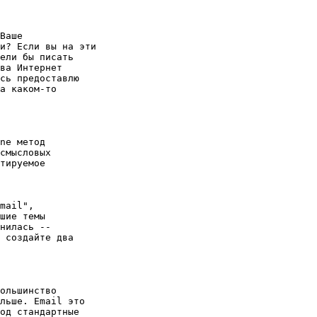
Ваше

и? Если вы на эти

ели бы писать

ва Интернет

сь предоставлю

а каком-то

ne метод

смысловых

тируемое

mail",

шие темы

нилась --

 создайте два

ольшинство

льше. Email это

од стандартные
