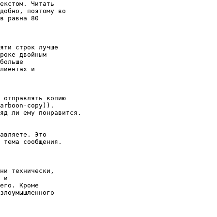
екстом. Читать

добно, поэтому во

в равна 80

яти строк лучше

роке двойным

больше

лиентах и

 отправлять копию

arboon-copy)).

яд ли ему понравится.

авляете. Это

 тема сообщения.

ни технически,

 и

его. Кроме

злоумышленного
