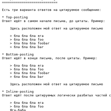
============================

Есть три варианта ответов на цитируемое сообщение:

* Top-posting

Ответ идёт в самом начале письма, до цитаты. Пример:

    Здесь расположен мой ответ на цитируемое письмо

    > бла бла бла яга

    > бла бла бла foo

    > бла бла бла foobar

    > бла бла бла bar

* Bottom-posting

Ответ идёт в конце письма, после цитаты. Пример:

    > бла бла бла яга

    > бла бла бла foo

    > бла бла бла foobar

    > бла бла бла bar

    Здесь расположен мой ответ на цитируемое письмо

* Inline-posting

Ответ идёт после цитируемых логически разбитых частей с
    > бла бла бла яга

    > бла бла бла foo

    Яга-баба
